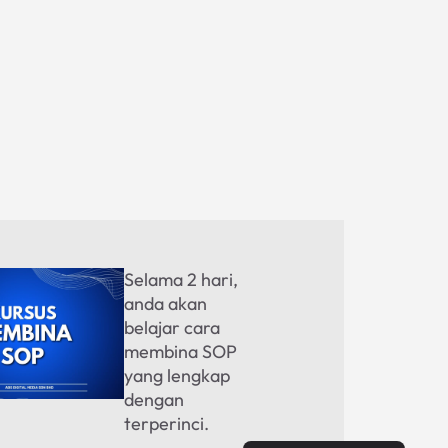
Selama 2 hari,
anda akan
belajar cara
membina SOP
yang lengkap
dengan
terperinci.