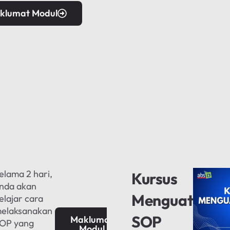
klumat Modul
elama 2 hari,
Kursus
nda akan
Menguatkuas
elajar cara
elaksanakan
SOP
Maklumat
OP yang
Modul