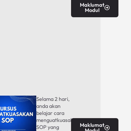
Maklumat
Modul
Selama 2 hari,
anda akan
akan
belajar cara
menguatkuasakan
Maklumat
SOP yang
Modul