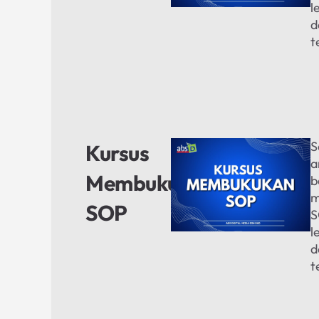
l
d
t
S
Kursus
a
Membukukan
b
m
SOP
S
l
d
t