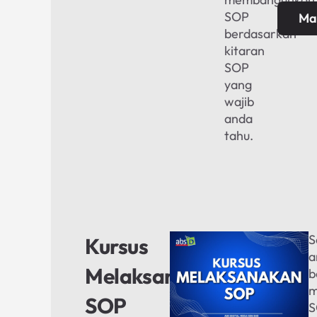
SOP
Ma
berdasarkan
kitaran
SOP
yang
wajib
anda
tahu.
S
Kursus
a
Melaksanakan
b
m
SOP
S