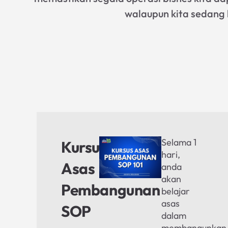
walaupun kita sedang 
Selama 1
Kursus
hari,
Asas
anda
akan
Pembangunan
belajar
asas
SOP
dalam
membangunkan