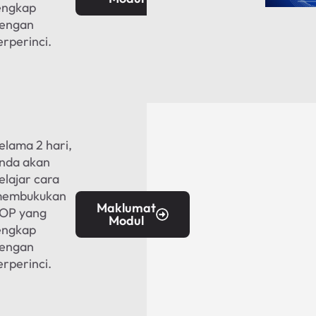
engkap
engan
erperinci.
elama 2 hari,
nda akan
elajar cara
embukukan
Maklumat
OP yang
Modul
engkap
engan
erperinci.