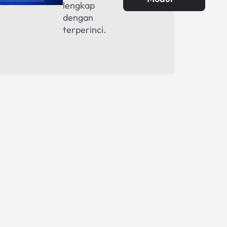
lengkap
dengan
terperinci.